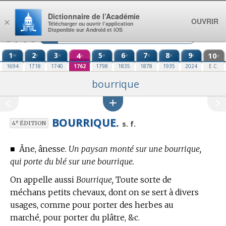
Aller au contenu
Dictionnaire de l’Académie
OUVRIR
×
Télécharger ou ouvrir l’application
Disponible sur Android et iOS
1
2
3
4
5
6
7
8
9
10
re
e
e
e
e
e
e
e
e
e
1694
1718
1740
1762
1798
1835
1878
1935
2024
E.C.
bourrique
BOURRIQUE.
e
s. f.
4
ÉDITION
■
Âne, ânesse.
Un paysan monté sur une bourrique,
qui porte du blé sur une bourrique.
On appelle aussi
Bourrique,
Toute sorte de
méchans petits chevaux, dont on se sert à divers
usages, comme pour porter des herbes au
marché, pour porter du plâtre, &c.