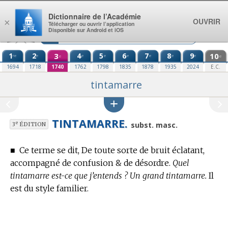
Aller au contenu
Dictionnaire de l’Académie
OUVRIR
×
Télécharger ou ouvrir l’application
Disponible sur Android et iOS
1
2
3
4
5
6
7
8
9
10
re
e
e
e
e
e
e
e
e
e
1694
1718
1740
1762
1798
1835
1878
1935
2024
E.C.
tintamarre
TINTAMARRE.
e
subst. masc.
3
ÉDITION
■
Ce terme se dit, De toute sorte de bruit éclatant,
accompagné de confusion & de désordre.
Quel
tintamarre est-ce que j’entends ? Un grand tintamarre.
Il
est du style familier.