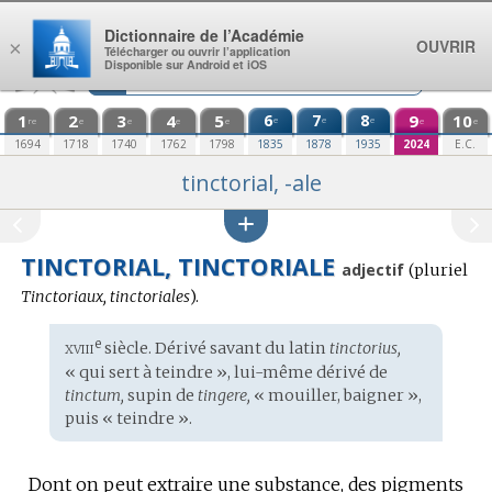
Aller au contenu
Dictionnaire de l’Académie
OUVRIR
×
Télécharger ou ouvrir l’application
Disponible sur Android et iOS
1
2
3
4
5
6
7
8
9
10
e
e
e
re
e
e
e
e
e
e
1694
1718
1740
1762
1798
1835
1878
1935
2024
E.C.
tinctorial, -ale
TINCTORIAL, TINCTORIALE
adjectif
(
pluriel
Tinctoriaux, tinctoriales
).
xviii
e
Étymologie
siècle. Dérivé savant du
latin
tinctorius,
:
« qui sert à teindre », lui-même dérivé de
tinctum,
supin de
tingere,
« mouiller, baigner »,
puis « teindre ».
Dont on peut extraire une substance, des pigments