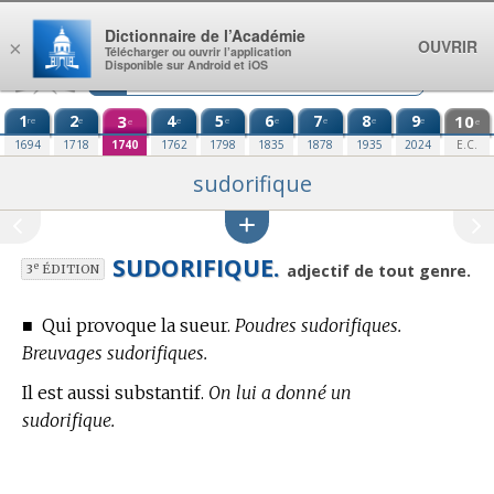
Aller au contenu
Dictionnaire de l’Académie
OUVRIR
×
Télécharger ou ouvrir l’application
Disponible sur Android et iOS
1
2
3
4
5
6
7
8
9
10
re
e
e
e
e
e
e
e
e
e
1694
1718
1740
1762
1798
1835
1878
1935
2024
E.C.
sudorifique
SUDORIFIQUE.
e
adjectif de tout genre.
3
ÉDITION
■
Qui provoque la sueur.
Poudres sudorifiques.
Breuvages sudorifiques.
Il est aussi substantif.
On lui a donné un
sudorifique.