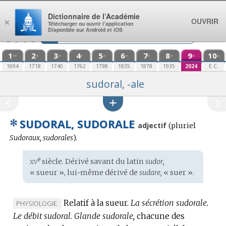
Aller au contenu
Dictionnaire de l’Académie
OUVRIR
×
Télécharger ou ouvrir l’application
Disponible sur Android et iOS
1
2
3
4
5
6
7
8
9
10
re
e
e
e
e
e
e
e
e
e
1694
1718
1740
1762
1798
1835
1878
1935
2024
E.C.
sudoral, -ale
✻
SUDORAL, SUDORALE
adjectif
(
pluriel
Sudoraux, sudorales
).
xv
e
Étymologie
siècle. Dérivé savant du
latin
sudor,
:
« sueur », lui-même dérivé de
sudare,
« suer ».
Relatif à la sueur.
La sécrétion sudorale.
MARQUE
PHYSIOLOGIE.
Le débit sudoral.
DE
Glande sudorale,
chacune des