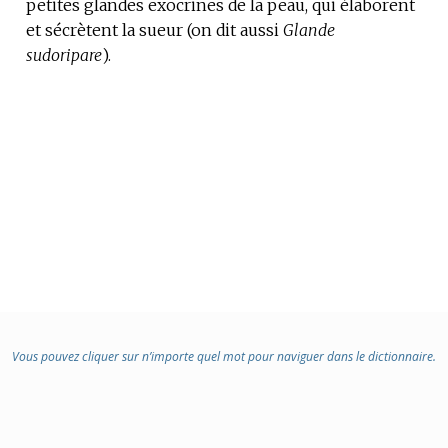
petites glandes exocrines de la peau, qui élaborent
DOMAINE
et sécrètent la sueur (on dit aussi
:
Glande
sudoripare
).
Vous pouvez cliquer sur n’importe quel mot pour naviguer dans le dictionnaire.