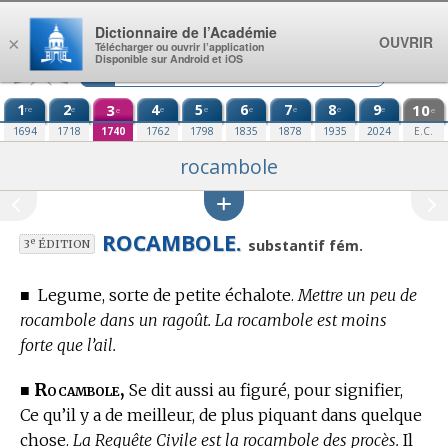
Aller au contenu
Dictionnaire de l’Académie
OUVRIR
×
Télécharger ou ouvrir l’application
Disponible sur Android et iOS
1
2
3
4
5
6
7
8
9
10
re
e
e
e
e
e
e
e
e
e
1694
1718
1740
1762
1798
1835
1878
1935
2024
E.C.
rocambole
ROCAMBOLE.
e
substantif fém.
3
ÉDITION
■
Legume, sorte de petite échalote.
Mettre un peu de
rocambole dans un ragoût. La rocambole est moins
forte que l’ail.
Rocambole,
■
Se dit aussi au figuré, pour signifier,
Ce qu’il y a de meilleur, de plus piquant dans quelque
chose.
La Requête Civile est la rocambole des procès.
Il