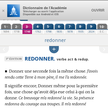
Aller au contenu
Dictionnaire de l’Académie
OUVRIR
×
Télécharger ou ouvrir l’application
Disponible sur Android et iOS
1
2
3
4
5
6
7
8
9
10
e
e
e
e
e
e
re
e
e
e
1694
1718
1740
1762
1798
1835
1878
1935
2024
E.C.
redonner
REDONNER.
e
verbe act & redup.
3
ÉDITION
■
Donner une seconde fois la même chose.
J’avois
rendu cette Terre à mon père, il me l’a redonnée.
Il signifie encore, Donner même pour la première
fois, une chose qu’avoit déja eue celui à qui on la
donne.
Ce breuvage m’a redonné la vie. Sa présence
redonna du courage aux troupes. Il m’a redonné