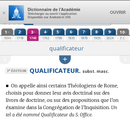
Aller au contenu
Dictionnaire de l’Académie
OUVRIR
×
Télécharger ou ouvrir l’application
Disponible sur Android et iOS
1
2
3
4
5
6
7
8
9
10
e
e
e
e
e
e
e
re
e
e
1694
1718
1740
1762
1798
1835
1878
1935
2024
E.C.
qualificateur
QUALIFICATEUR.
e
subst. masc.
3
ÉDITION
■
On appelle ainsi certains Théologiens de Rome,
choisis pour donner leur avis doctrinal sur des
livres de doctrine, ou sur des propositions que l’on
éxamine dans la Congrégation de l’Inquisition.
Un
tel a été nommé Qualificateur du S. Office.