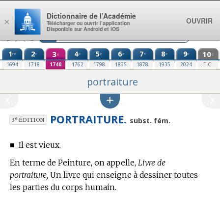
Aller au contenu
Dictionnaire de l’Académie
OUVRIR
×
Télécharger ou ouvrir l’application
Disponible sur Android et iOS
1
2
3
4
5
6
7
8
9
10
re
e
e
e
e
e
e
e
e
e
1694
1718
1740
1762
1798
1835
1878
1935
2024
E.C.
portraiture
PORTRAITURE.
e
subst. fém.
3
ÉDITION
■
Il est vieux.
En
terme de Peinture,
on appelle,
Livre de
portraiture,
Un livre qui enseigne à dessiner toutes
les parties du corps humain.