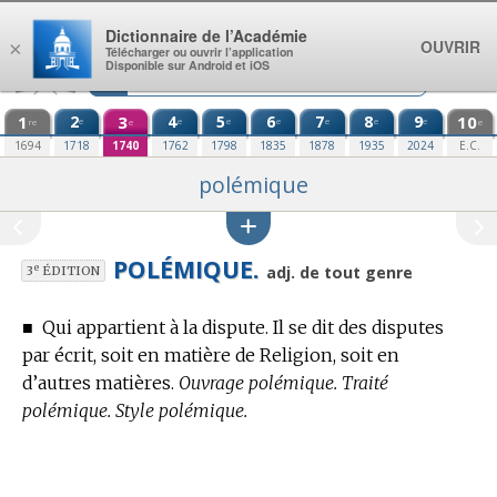
Aller au contenu
Dictionnaire de l’Académie
OUVRIR
×
Télécharger ou ouvrir l’application
Disponible sur Android et iOS
1
2
3
4
5
6
7
8
9
10
e
e
e
e
e
e
e
re
e
e
1694
1718
1740
1762
1798
1835
1878
1935
2024
E.C.
polémique
POLÉMIQUE.
e
adj. de tout genre
3
ÉDITION
■
Qui appartient à la dispute. Il se dit des disputes
par écrit, soit
en matière de Religion,
soit en
d’autres matières.
Ouvrage polémique. Traité
polémique. Style polémique.