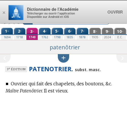
Aller au contenu
Dictionnaire de l’Académie
OUVRIR
×
Télécharger ou ouvrir l’application
Disponible sur Android et iOS
1
2
3
4
5
6
7
8
9
10
re
e
e
e
e
e
e
e
e
e
1694
1718
1740
1762
1798
1835
1878
1935
2024
E.C.
patenôtrier
PATENOTRIER.
e
subst. masc.
3
ÉDITION
■
Ouvrier qui fait des chapelets, des boutons, &c.
Maître Patenôtrier.
Il est vieux.