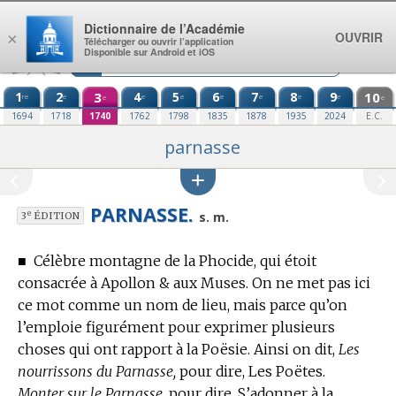
Aller au contenu
Dictionnaire de l’Académie
OUVRIR
×
Télécharger ou ouvrir l’application
Disponible sur Android et iOS
1
2
3
4
5
6
7
8
9
10
re
e
e
e
e
e
e
e
e
e
1694
1718
1740
1762
1798
1835
1878
1935
2024
E.C.
parnasse
PARNASSE.
e
s. m.
3
ÉDITION
■
Célèbre montagne de la Phocide, qui étoit
consacrée à Apollon & aux Muses.
On ne met pas ici
ce mot comme un nom de lieu, mais parce qu’on
l’emploie figurément pour exprimer plusieurs
choses qui ont rapport à la Poësie. Ainsi on dit,
Les
nourrissons du Parnasse,
pour dire, Les Poëtes.
Monter sur le Parnasse,
pour dire, S’adonner à la