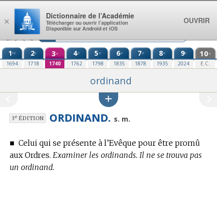
Aller au contenu
Dictionnaire de l’Académie
OUVRIR
×
Télécharger ou ouvrir l’application
Disponible sur Android et iOS
1
2
3
4
5
6
7
8
9
10
re
e
e
e
e
e
e
e
e
e
1694
1718
1740
1762
1798
1835
1878
1935
2024
E.C.
ordinand
ORDINAND.
e
s. m.
3
ÉDITION
■
Celui qui se présente à l’Evêque pour être promû
aux Ordres.
Examiner les ordinands. Il ne se trouva pas
un ordinand.