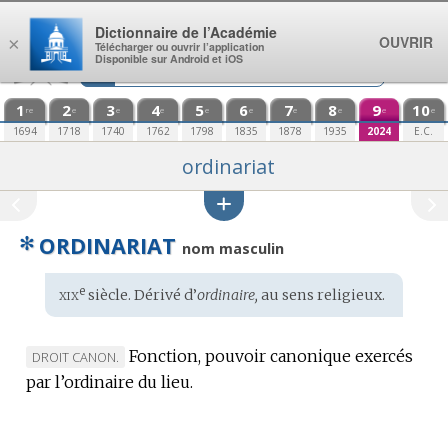
Aller au contenu
Dictionnaire de l’Académie
OUVRIR
×
Télécharger ou ouvrir l’application
Disponible sur Android et iOS
1
2
3
4
5
6
7
8
9
10
re
e
e
e
e
e
e
e
e
e
1694
1718
1740
1762
1798
1835
1878
1935
2024
E.C.
ordinariat
✻
ORDINARIAT
nom masculin
xix
e
Étymologie
siècle. Dérivé d’
ordinaire,
au sens religieux.
:
Fonction, pouvoir canonique exercés
MARQUE
DROIT CANON.
par l’ordinaire du lieu.
DE
DOMAINE
: