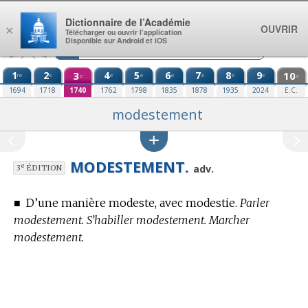
Aller au contenu
Dictionnaire de l’Académie
OUVRIR
×
Télécharger ou ouvrir l’application
Disponible sur Android et iOS
1
2
3
4
5
6
7
8
9
10
re
e
e
e
e
e
e
e
e
e
1694
1718
1740
1762
1798
1835
1878
1935
2024
E.C.
modestement
MODESTEMENT.
e
adv.
3
ÉDITION
■
D’une manière modeste, avec modestie.
Parler
modestement. S’habiller modestement. Marcher
modestement.