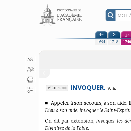
Aller au contenu
1
2
3
re
e
e
1694
1718
174
INVOQUER.
e
v. a.
3
ÉDITION
■
Appeler à son secours, à son aide. I
Dieu à son aide. Invoquer le Saint-Esprit.
On dit par extension,
Invoquer les dé
Divinitez de la Fable.