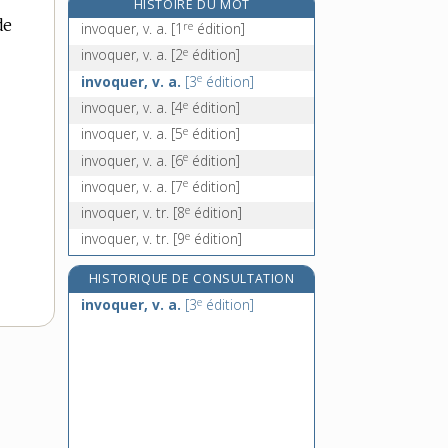
HISTOIRE DU MOT
iode, n. m.
de
re
invoquer, v. a.
[1
édition]
iodé, -ée, adj.
e
invoquer, v. a.
[2
édition]
ioder, v. tr.
e
invoquer, v. a.
[3
édition]
iodeux, adj. m.
e
invoquer, v. a.
[4
édition]
e
invoquer, v. a.
[5
édition]
e
invoquer, v. a.
[6
édition]
e
invoquer, v. a.
[7
édition]
e
invoquer, v. tr.
[8
édition]
e
invoquer, v. tr.
[9
édition]
HISTORIQUE DE CONSULTATION
e
invoquer, v. a.
[3
édition]