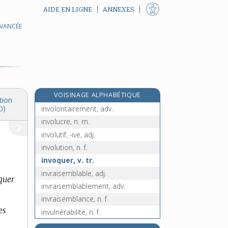
AIDE EN LIGNE
ANNEXES
AVANCÉE
invivable, adj.
in vivo, loc. adv.
invocateur, -trice, n.
invocation, n. f.
invocatoire, adj.
VOISINAGE ALPHABÉTIQUE
involontaire, adj.
tion
involontairement, adv.
0)
involucre, n. m.
involutif, -ive, adj.
involution, n. f.
invoquer, v. tr.
invraisemblable, adj.
quer
invraisemblablement, adv.
invraisemblance, n. f.
es
invulnérabilité, n. f.
invulnérable, adj.