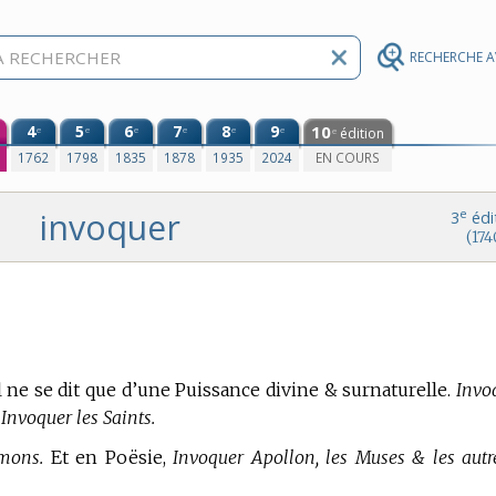
RECHERCHE 
4
5
6
7
8
9
10
e
e
e
e
e
e
édition
e
0
1762
1798
1835
1878
1935
2024
EN COURS
invoquer
e
3
édi
(174
l ne se dit que d’une Puissance divine & surnaturelle.
Invo
 Invoquer les Saints.
mons.
Et
en Poësie,
Invoquer Apollon, les Muses & les autr