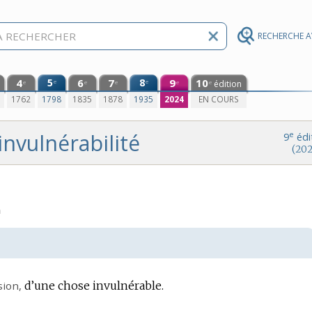
RECHERCHE 
4
5
6
7
8
9
10
e
e
édition
e
e
e
e
e
0
1762
1798
1835
1878
1935
2024
EN COURS
invulnérabilité
e
9
édi
(202
n
sion
,
d’une chose invulnérable.