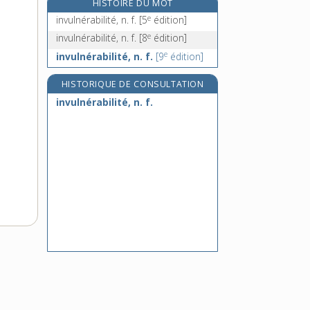
HISTOIRE DU MOT
iodhydrique, adj. m.
e
invulnérabilité, n. f.
[5
édition]
iodique, adj.
e
invulnérabilité, n. f.
[8
édition]
iodisme, n. m.
e
invulnérabilité, n. f.
[9
édition]
iodler, v. intr.
HISTORIQUE DE CONSULTATION
invulnérabilité, n. f.