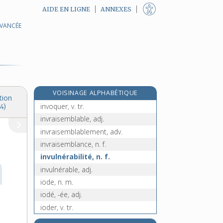
AIDE EN LIGNE
ANNEXES
AVANCÉE
invocatoire, adj.
involontaire, adj.
involontairement, adv.
involucre, n. m.
involutif, -ive, adj.
VOISINAGE ALPHABÉTIQUE
involution, n. f.
tion
invoquer, v. tr.
4)
invraisemblable, adj.
invraisemblablement, adv.
invraisemblance, n. f.
invulnérabilité, n. f.
invulnérable, adj.
iode, n. m.
iodé, -ée, adj.
ioder, v. tr.
iodeux, adj. m.