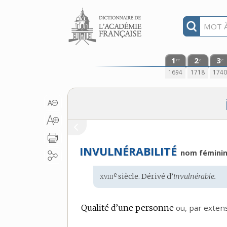
Aller au contenu
1
2
3
re
e
e
1694
1718
174
INVULNÉRABILITÉ
nom fémini
xviii
e
Étymologie
siècle. Dérivé d’
invulnérable.
:
Qualité d’une personne
ou,
par exten