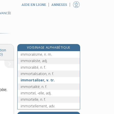
AIDE EN LIGNE
ANNEXES
AVANCÉE
immolation, n. f.
immoler, v. tr.
immonde, adj.
immondice, n. f.
immoral, -ale, adj.
VOISINAGE ALPHABÉTIQUE
immoralement, adv.
tion
immoralisme, n. m.
0)
immoraliste, adj.
immoralité, n. f.
immortalisation, n. f.
immortaliser, v. tr.
immortalité, n. f.
ire.
immortel, -elle, adj.
immortelle, n. f.
immortellement, adv.
e
immortification, n. f.
[8
édition]