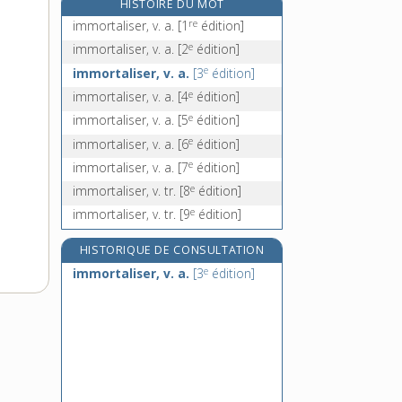
HISTOIRE DU MOT
e
immortifié, ée, adj.
[8
édition]
re
immortaliser, v. a.
[1
édition]
immotivé, -ée, adj.
e
immortaliser, v. a.
[2
édition]
immuabilité, n. f.
e
immortaliser, v. a.
[3
édition]
immuable, adj.
e
immortaliser, v. a.
[4
édition]
e
immortaliser, v. a.
[5
édition]
e
immortaliser, v. a.
[6
édition]
e
immortaliser, v. a.
[7
édition]
e
immortaliser, v. tr.
[8
édition]
e
immortaliser, v. tr.
[9
édition]
HISTORIQUE DE CONSULTATION
e
immortaliser, v. a.
[3
édition]