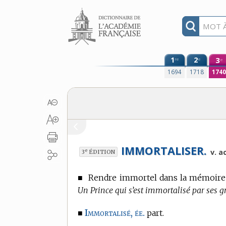
Aller au contenu
1
2
3
re
e
e
1694
1718
174
IMMORTALISER.
e
v. a
3
ÉDITION
■
Rendre immortel dans la mémoir
Un Prince qui s’est immortalisé par ses g
Immortalisé, ée.
■
part.