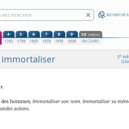
RECHERCHE 
4
5
6
7
8
9
10
e
e
e
e
e
e
édition
e
0
1762
1798
1835
1878
1935
2024
EN COURS
immortaliser
e
3
édi
(174
ct.
e des hommes,
Immortaliser son nom.
Immortaliser sa mémo
randes actions.