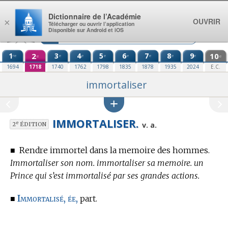
Aller au contenu
Dictionnaire de l’Académie
OUVRIR
×
Télécharger ou ouvrir l’application
Disponible sur Android et iOS
1
2
3
4
5
6
7
8
9
10
re
e
e
e
e
e
e
e
e
e
1694
1718
1740
1762
1798
1835
1878
1935
2024
E.C.
immortaliser
IMMORTALISER.
e
v. a.
2
ÉDITION
■
Rendre immortel dans la memoire des hommes.
Immortaliser son nom. immortaliser sa memoire. un
Prince qui s’est immortalisé par ses grandes actions.
Immortalisé, ée,
■
part.