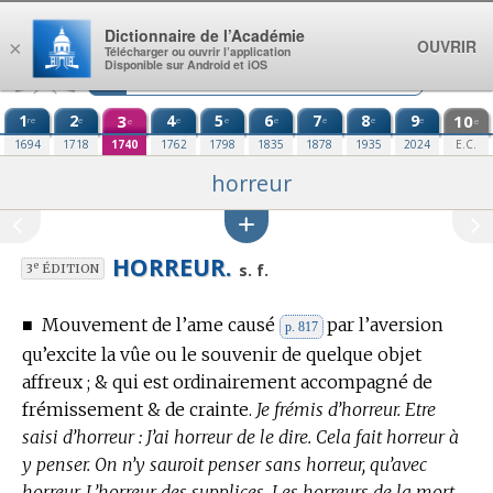
Aller au contenu
Dictionnaire de l’Académie
OUVRIR
×
Télécharger ou ouvrir l’application
Disponible sur Android et iOS
1
2
3
4
5
6
7
8
9
10
re
e
e
e
e
e
e
e
e
e
1694
1718
1740
1762
1798
1835
1878
1935
2024
E.C.
horreur
HORREUR.
e
s. f.
3
ÉDITION
■
Mouvement de l’ame causé
par l’aversion
p. 817
qu’excite la vûe ou le souvenir de quelque objet
affreux ; & qui est ordinairement accompagné de
frémissement & de crainte.
Je frémis d’horreur. Etre
saisi d’horreur : J’ai horreur de le dire. Cela fait horreur à
y penser. On n’y sauroit penser sans horreur, qu’avec
horreur. L’horreur des supplices. Les horreurs de la mort.