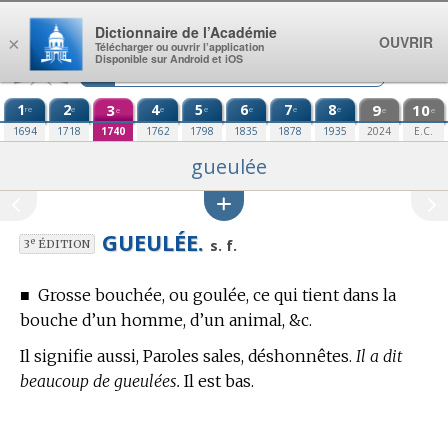
Aller au contenu
Dictionnaire de l’Académie
OUVRIR
×
Télécharger ou ouvrir l’application
Disponible sur Android et iOS
1
2
3
4
5
6
7
8
9
10
re
e
e
e
e
e
e
e
e
e
1694
1718
1740
1762
1798
1835
1878
1935
2024
E.C.
gueulée
GUEULÉE.
e
s. f.
3
ÉDITION
■
Grosse bouchée, ou goulée, ce qui tient dans la
bouche d’un homme, d’un animal, &c.
Il signifie aussi, Paroles sales, déshonnêtes.
Il a dit
beaucoup de gueulées.
Il est bas.