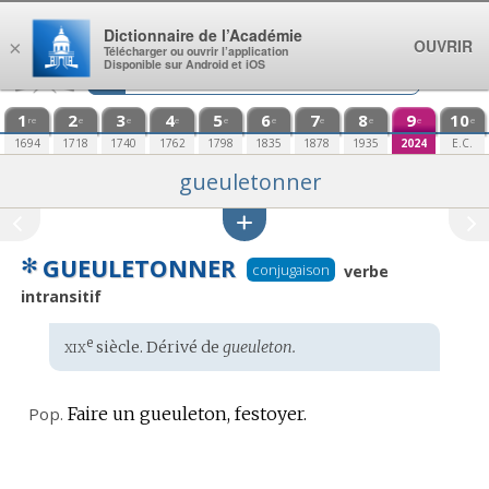
Aller au contenu
Dictionnaire de l’Académie
OUVRIR
×
Télécharger ou ouvrir l’application
Disponible sur Android et iOS
1
2
3
4
5
6
7
8
9
10
re
e
e
e
e
e
e
e
e
e
1694
1718
1740
1762
1798
1835
1878
1935
2024
E.C.
gueuletonner
✻
GUEULETONNER
conjugaison
verbe
intransitif
xix
e
Étymologie
siècle. Dérivé de
gueuleton.
:
Pop.
Faire un gueuleton, festoyer.