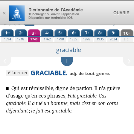
Aller au contenu
Dictionnaire de l’Académie
OUVRIR
×
Télécharger ou ouvrir l’application
Disponible sur Android et iOS
1
2
3
4
5
6
7
8
9
10
re
e
e
e
e
e
e
e
e
e
1694
1718
1740
1762
1798
1835
1878
1935
2024
E.C.
graciable
GRACIABLE.
e
adj. de tout genre.
3
ÉDITION
■
Qui est rémissible, digne de pardon.
Il n’a guère
d’usage qu’en ces phrases,
Fait graciable. Cas
graciable. Il a tué un homme, mais c’est en son corps
défendant ; le fait est graciable.