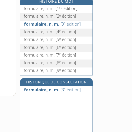
HISTOIRE DU MOT
forniquer, v. intr.
re
formulaire, n. m.
[1
édition]
e
forpaiser, v. intr.
[7
édition]
e
formulaire, n. m.
[2
édition]
e
forpaître, v. intr.
[7
édition]
e
formulaire, n. m.
[3
édition]
fors, prép.
e
formulaire, n. m.
[4
édition]
e
formulaire, n. m.
[5
édition]
e
formulaire, n. m.
[6
édition]
e
formulaire, n. m.
[7
édition]
e
formulaire, n. m.
[8
édition]
e
formulaire, n. m.
[9
édition]
HISTORIQUE DE CONSULTATION
e
formulaire, n. m.
[3
édition]