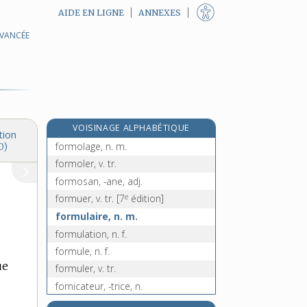
AIDE EN LIGNE
ANNEXES
AVANCÉE
formicidés, n. m. pl.
formidable, adj.
formidablement, adv.
formier, n. m.
formique, adj.
VOISINAGE ALPHABÉTIQUE
formol, n. m.
tion
formolage, n. m.
0)
formoler, v. tr.
formosan, -ane, adj.
e
formuer, v. tr.
[7
édition]
formulaire, n. m.
formulation, n. f.
formule, n. f.
ue
formuler, v. tr.
fornicateur, -trice, n.
fornication, n. f.