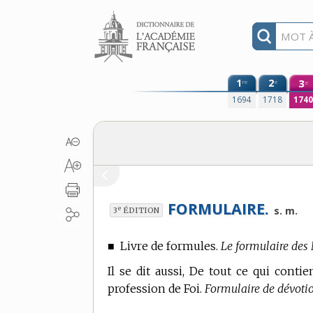
Aller au contenu
1
2
3
re
e
e
1694
1718
174
FORMULAIRE.
e
s. m.
3
ÉDITION
■
Livre de formules.
Le formulaire des 
Il se dit aussi, De tout ce qui conti
profession de Foi.
Formulaire de dévotio