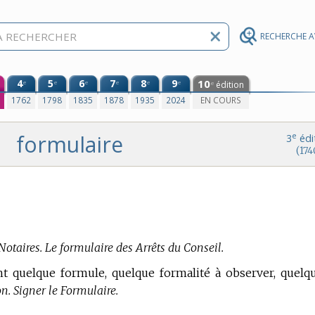
RECHERCHE 
4
5
6
7
8
9
10
e
e
e
e
e
e
édition
e
0
1762
1798
1835
1878
1935
2024
EN COURS
formulaire
e
3
édi
(174
Notaires. Le formulaire des Arrêts du Conseil.
ent quelque formule, quelque formalité à observer, quelq
n. Signer le Formulaire.