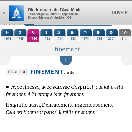
Aller au contenu
Dictionnaire de l’Académie
OUVRIR
×
Télécharger ou ouvrir l’application
Disponible sur Android et iOS
1
2
3
4
5
6
7
8
9
10
re
e
e
e
e
e
e
e
e
e
1694
1718
1740
1762
1798
1835
1878
1935
2024
E.C.
finement
FINEMENT.
e
adv.
3
ÉDITION
■
Avec finesse, avec adresse d’esprit.
Il faut faire celà
finement. Il l’a attrapé bien finement.
Il signifie aussi, Délicatement, ingénieusement.
Cela est finement pensé. Il raille finement.