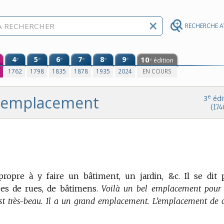
RECHERCHE 
4
5
6
7
8
9
10
e
e
e
e
e
e
édition
e
0
1762
1798
1835
1878
1935
2024
EN COURS
emplacement
e
3
édi
(174
opre à y faire un bâtiment, un jardin, &c. Il se dit 
es de rues, de bâtimens.
Voilà un bel emplacement pour
t très-beau. Il a un grand emplacement. L’emplacement de c