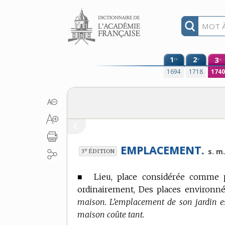
Aller au contenu
1
2
3
re
e
e
1694
1718
174
EMPLACEMENT.
e
s. m.
3
ÉDITION
■
Lieu, place considérée comme pr
ordinairement, Des places environné
maison. L’emplacement de son jardin es
maison coûte tant.