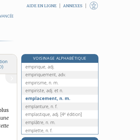
AIDE EN LIGNE
ANNEXES
AVANCÉE
empiffrer, v. tr. et pron.
empilage, n. m.
empilement, n. m.
empiler, v. tr.
empire, n. m.
VOISINAGE ALPHABÉTIQUE
empirer, v. tr., intr. et pron.
tion
empirique, adj.
0)
empiriquement, adv.
empirisme, n. m.
empiriste, adj. et n.
emplacement, n. m.
emplanture, n. f.
plus
e
emplastique, adj.
[4
édition]
 une
emplâtre, n. m.
ette
emplette, n. f.
emplir, v. tr.