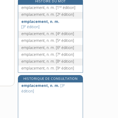
HISTOIRE DU MOT
emplissage, n. m.
re
emplacement, n. m.
[1
édition]
emploi, n. m.
e
emplacement, n. m.
[2
édition]
employé, -ée, n.
emplacement, n. m.
employer, v. tr.
e
[3
édition]
e
emplacement, n. m.
[4
édition]
e
emplacement, n. m.
[5
édition]
e
emplacement, n. m.
[6
édition]
e
emplacement, n. m.
[7
édition]
e
emplacement, n. m.
[8
édition]
e
emplacement, n. m.
[9
édition]
HISTORIQUE DE CONSULTATION
e
emplacement, n. m.
[3
édition]