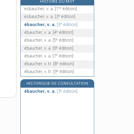
HISTOIRE DU MOT
e
ebe, n. f.
[4
édition]
re
esbaucher, v. a.
[1
édition]
ébénacées, n. f. pl.
e
esbaucher, v. a.
[2
édition]
ébène, n. f.
e
ébaucher, v. a.
[3
édition]
e
ébéner, v. tr.
[7
édition]
e
ébaucher, v. a.
[4
édition]
e
ébaucher, v. a.
[5
édition]
e
ébaucher, v. a.
[6
édition]
e
ébaucher, v. a.
[7
édition]
e
ébaucher, v. tr.
[8
édition]
e
ébaucher, v. tr.
[9
édition]
HISTORIQUE DE CONSULTATION
e
ébaucher, v. a.
[3
édition]