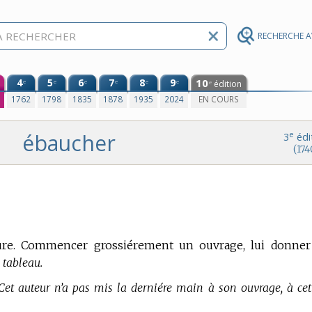
RECHERCHE 
4
5
6
7
8
9
10
e
e
e
e
e
e
édition
e
0
1762
1798
1835
1878
1935
2024
EN COURS
ébaucher
e
3
édi
(174
re.
Commencer grossiérement un ouvrage, lui donner
 tableau.
Cet auteur n’a pas mis la derniére main à son ouvrage, à cet