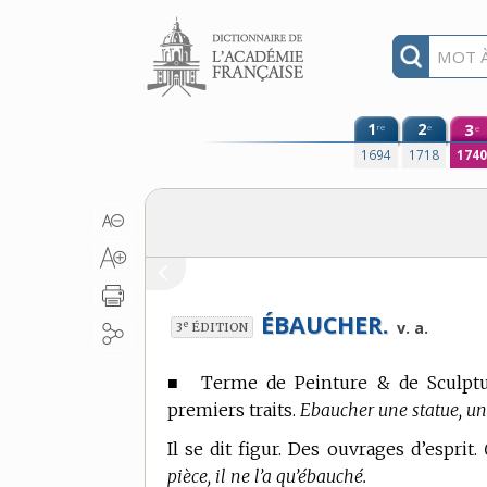
Aller au contenu
1
2
3
re
e
e
1694
1718
174
ÉBAUCHER.
e
v. a.
3
ÉDITION
■
Terme de Peinture & de Sculptu
premiers traits.
Ebaucher une statue, un
Il se dit figur. Des ouvrages d’esprit.
pièce, il ne l’a qu’ébauché.