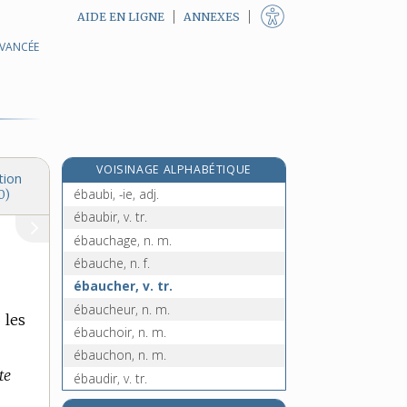
AIDE EN LIGNE
ANNEXES
AVANCÉE
ébarbure, n. f.
ébardoir, n. m.
e
ébaroui, ie, adj.
[4
édition]
ébat, n. m.
ébattement, n. m.
VOISINAGE ALPHABÉTIQUE
ébattre (s'), v. pron.
tion
ébaubi, -ie, adj.
0)
ébaubir, v. tr.
ébauchage, n. m.
ébauche, n. f.
ébaucher, v. tr.
ébaucheur, n. m.
 les
ébauchoir, n. m.
ébauchon, n. m.
te
ébaudir, v. tr.
e
ébaudissement, n. m.
[8
édition]