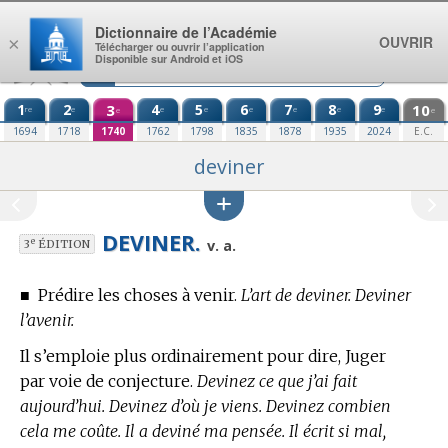
Aller au contenu
Dictionnaire de l’Académie
OUVRIR
×
Télécharger ou ouvrir l’application
Disponible sur Android et iOS
1
2
3
4
5
6
7
8
9
10
re
e
e
e
e
e
e
e
e
e
1694
1718
1740
1762
1798
1835
1878
1935
2024
E.C.
deviner
DEVINER.
e
v. a.
3
ÉDITION
■
Prédire les choses à venir.
L’art de deviner. Deviner
l’avenir.
Il s’emploie plus ordinairement pour dire, Juger
par voie de conjecture.
Devinez ce que j’ai fait
aujourd’hui. Devinez d’où je viens. Devinez combien
cela me coûte. Il a deviné ma pensée. Il écrit si mal,