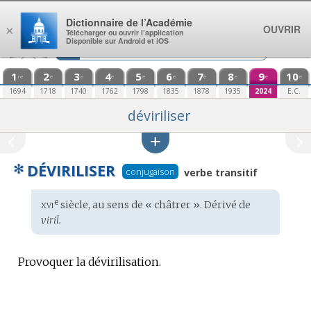
Aller au contenu
Dictionnaire de l’Académie
OUVRIR
×
Télécharger ou ouvrir l’application
Disponible sur Android et iOS
1
2
3
4
5
6
7
8
9
10
re
e
e
e
e
e
e
e
e
e
1694
1718
1740
1762
1798
1835
1878
1935
2024
E.C.
déviriliser
✻
DÉVIRILISER
conjugaison
verbe transitif
xvi
e
Étymologie
siècle, au sens de « châtrer ». Dérivé de
:
viril.
Provoquer la dévirilisation.