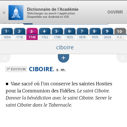
Aller au contenu
Dictionnaire de l’Académie
OUVRIR
×
Télécharger ou ouvrir l’application
Disponible sur Android et iOS
1
2
3
4
5
6
7
8
9
10
re
e
e
e
e
e
e
e
e
e
1694
1718
1740
1762
1798
1835
1878
1935
2024
E.C.
ciboire
CIBOIRE.
e
s. m.
3
ÉDITION
■
Vase sacré où l’on conserve les saintes Hosties
pour la Communion des Fidéles.
Le saint Ciboire.
Donner la bénédiction avec le saint Ciboire. Serrer le
saint Ciboire dans le Tabernacle.