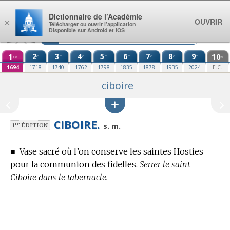
Aller au contenu
Dictionnaire de l’Académie
OUVRIR
×
Télécharger ou ouvrir l’application
Disponible sur Android et iOS
1
2
3
4
5
6
7
8
9
10
e
e
e
e
e
e
e
e
re
e
1694
1718
1740
1762
1798
1835
1878
1935
2024
E.C.
ciboire
CIBOIRE.
re
s. m.
1
ÉDITION
■
Vase sacré où l’on conserve les saintes Hosties
pour la communion des fidelles.
Serrer le saint
Ciboire dans le tabernacle.