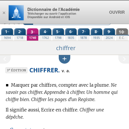
Aller au contenu
Dictionnaire de l’Académie
OUVRIR
×
Télécharger ou ouvrir l’application
Disponible sur Android et iOS
1
2
3
4
5
6
7
8
9
10
re
e
e
e
e
e
e
e
e
e
1694
1718
1740
1762
1798
1835
1878
1935
2024
E.C.
chiffrer
CHIFFRER.
e
v. a.
3
ÉDITION
■
Marquer par chiffres, compter avec la plume.
Ne
savoir pas chiffrer. Apprendre à chiffrer. Un homme qui
chiffre bien. Chiffrer les pages d’un Registre.
Il signifie aussi, Ecrire en chiffre.
Chiffrer une
dépêche.