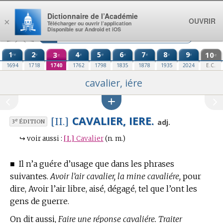
Aller au contenu
Dictionnaire de l’Académie
OUVRIR
×
Télécharger ou ouvrir l’application
Disponible sur Android et iOS
1
2
3
4
5
6
7
8
9
10
re
e
e
e
e
e
e
e
e
e
1694
1718
1740
1762
1798
1835
1878
1935
2024
E.C.
cavalier, iére
CAVALIER, IERE.
[II.]
e
adj.
3
ÉDITION
↪
voir aussi :
[I.]
Cavalier
(n. m.)
■
Il n’a guére d’usage que dans les phrases
suivantes.
Avoir l’air cavalier, la mine cavaliére,
pour
dire, Avoir l’air libre, aisé, dégagé, tel que l’ont les
gens de guerre.
On dit aussi,
Faire une réponse cavaliére. Traiter