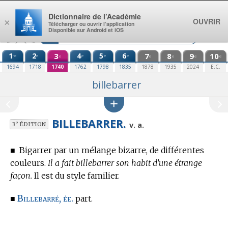
Aller au contenu
Dictionnaire de l’Académie
OUVRIR
×
Télécharger ou ouvrir l’application
Disponible sur Android et iOS
1
2
3
4
5
6
7
8
9
10
re
e
e
e
e
e
e
e
e
e
1694
1718
1740
1762
1798
1835
1878
1935
2024
E.C.
billebarrer
BILLEBARRER.
e
v. a.
3
ÉDITION
■
Bigarrer par un mélange bizarre, de différentes
couleurs.
Il a fait billebarrer son habit d’une étrange
façon.
Il est du style familier.
Billebarré, ée.
■
part.