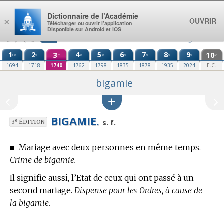
Aller au contenu
Dictionnaire de l’Académie
OUVRIR
×
Télécharger ou ouvrir l’application
Disponible sur Android et iOS
1
2
3
4
5
6
7
8
9
10
re
e
e
e
e
e
e
e
e
e
1694
1718
1740
1762
1798
1835
1878
1935
2024
E.C.
bigamie
BIGAMIE.
e
s. f.
3
ÉDITION
■
Mariage avec deux personnes en même temps.
Crime de bigamie.
Il signifie aussi, l’Etat de ceux qui ont passé à un
second mariage.
Dispense pour les Ordres, à cause de
la bigamie.