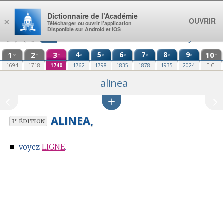
Aller au contenu
Dictionnaire de l’Académie
OUVRIR
×
Télécharger ou ouvrir l’application
Disponible sur Android et iOS
1
2
3
4
5
6
7
8
9
10
e
e
e
e
e
e
re
e
e
e
1694
1718
1740
1762
1798
1835
1878
1935
2024
E.C.
alinea
ALINEA,
e
3
ÉDITION
■
voyez
LIGNE
.