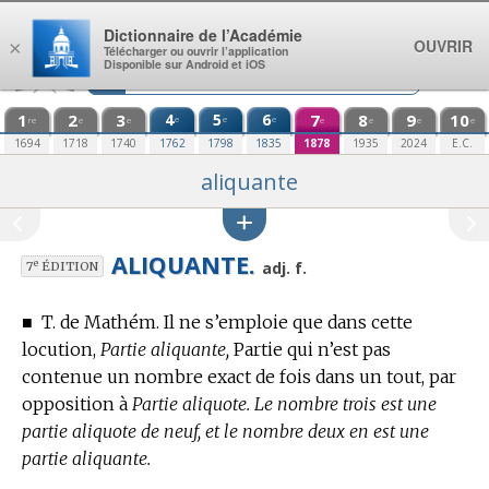
Aller au contenu
Dictionnaire de l’Académie
OUVRIR
×
Télécharger ou ouvrir l’application
Disponible sur Android et iOS
1
2
3
4
5
6
7
8
9
10
e
e
e
re
e
e
e
e
e
e
1694
1718
1740
1762
1798
1835
1878
1935
2024
E.C.
aliquante
ALIQUANTE.
e
adj. f.
7
ÉDITION
■
T. de Mathém.
Il ne s’emploie que dans cette
locution,
Partie aliquante,
Partie qui n’est pas
contenue un nombre exact de fois dans un tout, par
opposition à
Partie aliquote.
Le nombre trois est une
partie aliquote de neuf, et le nombre deux en est une
partie aliquante.