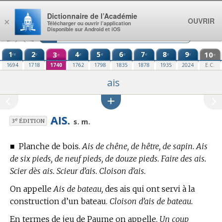
Aller au contenu
Dictionnaire de l’Académie
OUVRIR
×
Télécharger ou ouvrir l’application
Disponible sur Android et iOS
1
2
3
4
5
6
7
8
9
10
re
e
e
e
e
e
e
e
e
e
1694
1718
1740
1762
1798
1835
1878
1935
2024
E.C.
ais
AIS.
e
s. m.
3
ÉDITION
■
Planche de bois.
Ais de chêne, de hêtre, de sapin. Ais
de six pieds, de neuf pieds, de douze pieds. Faire des ais.
Scier dès ais. Scieur d’ais. Cloison d’ais.
On appelle
Ais de bateau,
des ais qui ont servi à la
construction d’un bateau.
Cloison d’ais de bateau.
En
termes de jeu de Paume
on appelle,
Un coup