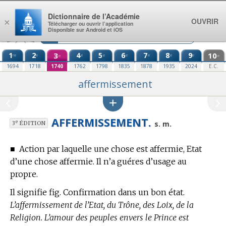
Aller au contenu
Dictionnaire de l’Académie
OUVRIR
×
Télécharger ou ouvrir l’application
Disponible sur Android et iOS
1
2
3
4
5
6
7
8
9
10
re
e
e
e
e
e
e
e
e
e
1694
1718
1740
1762
1798
1835
1878
1935
2024
E.C.
affermissement
AFFERMISSEMENT.
e
s. m.
3
ÉDITION
■
Action par laquelle une chose est affermie, Etat
d’une chose affermie. Il n’a guéres d’usage au
propre.
Il signifie fig. Confirmation dans un bon état.
L’affermissement de l’Etat, du Trône, des Loix, de la
Religion. L’amour des peuples envers le Prince est