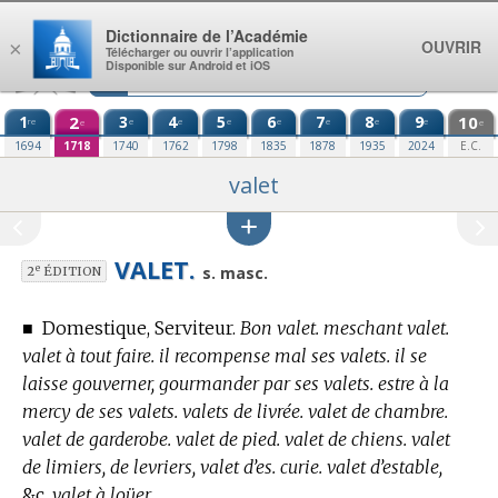
Aller au contenu
Dictionnaire de l’Académie
OUVRIR
×
Télécharger ou ouvrir l’application
Disponible sur Android et iOS
1
2
3
4
5
6
7
8
9
10
re
e
e
e
e
e
e
e
e
e
1694
1718
1740
1762
1798
1835
1878
1935
2024
E.C.
valet
VALET.
e
s. masc.
2
ÉDITION
■
Domestique, Serviteur.
Bon valet. meschant valet.
valet à tout faire. il recompense mal ses valets. il se
laisse gouverner, gourmander par ses valets. estre à la
mercy de ses valets. valets de livrée. valet de chambre.
valet de garderobe. valet de pied. valet de chiens. valet
de limiers, de levriers, valet d’es. curie. valet d’estable,
&c.
valet à loüer.