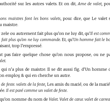
uthorité sur les autres valets. Et on dit,
Ame de valet,
po
 bons maistres font les bons valets,
pour dire, que Le valet 
 maistre.
zele ou autrement fait plus qu’on ne luy dit, qu’
Il est com
’il fait plus qu’on ne luy commande.
Et, qu’
Un homme fait le b
aisant, trop l’empressé.
t pas faire quelque chose qu’on nous propose, ou ne p
let.
qui n’a plus de maistre. Il se dit aussi fig. d’Un homme 
 son employ, & qui en cherche un autre.
 de feste. valets de la feste,
Les amis du marié, ou de la marié
lée.
Il est paré comme un valet de feste.
tes qu’on nomme du nom de
Valet. Valet de cœur. valet de carrea