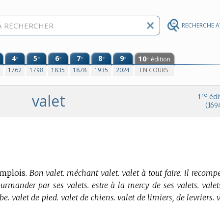
RECHERCHE 
4
5
6
7
8
9
10
e
e
e
e
e
e
édition
e
0
1762
1798
1835
1878
1935
2024
EN COURS
valet
re
1
édi
(169
mplois.
Bon valet. méchant valet. valet à tout faire. il recomp
ourmander par ses valets. estre à la mercy de ses valets. valet
e. valet de pied. valet de chiens. valet de limiers, de levriers. 