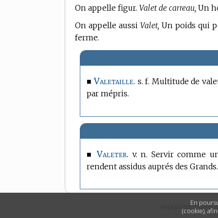
On appelle figur.
Valet de carreau,
Un h
On appelle aussi
Valet,
Un poids qui pe
ferme.
Valetaille.
■
s. f. Multitude de vale
par mépris.
Valeter.
■
v. n. Servir comme un 
rendent assidus auprés des Grands
En poursu
Vous pouvez cliquer s
(cookie), afi