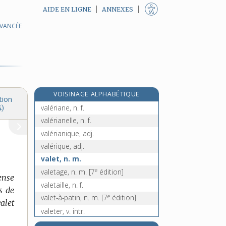
AIDE EN LIGNE
ANNEXES
AVANCÉE
valdinguer, v. intr.
valdôtain, -aine, adj.
valençay, n. m.
valence, n. f.
valenciennes, n. f.
VOISINAGE ALPHABÉTIQUE
valérianacées, n. f. pl.
tion
valériane, n. f.
4)
valérianelle, n. f.
valérianique, adj.
valérique, adj.
valet, n. m.
e
valetage, n. m.
[7
édition]
ense
valetaille, n. f.
s de
e
valet-à-patin, n. m.
[7
édition]
valet
valeter, v. intr.
valétudinaire, adj.