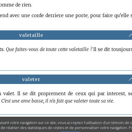
omme de rien.
nd avec une corde derriere une porte, pour faire qu’elle 
valetaille
ts.
Que faites-vous de toute cette valetaille ?
Il se dit tousjour
valeter
valet. Il se dit proprement de ceux qui par interest, s
.
C’est une ame basse, il n’a fait que valeter toute sa vie.
ivant votre navigation sur ce site, vous acceptez l’utilisation d’un témoin de
ur n’importe quel mot pour naviguer dans le dictionnaire.
n de réaliser des statistiques de visites et de personnaliser votre navigation. 