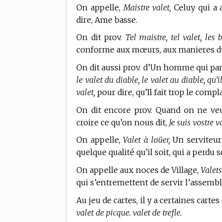
On appelle,
Maistre valet,
Celuy qui a a
dire, Ame basse.
On dit prov.
Tel maistre, tel valet, les
conforme aux mœurs, aux manieres du
On dit aussi prov. d’Un homme qui par 
le valet du diable, le valet au diable, qu
valet,
pour dire, qu’Il fait trop le compl
On dit encore prov. Quand on ne veu
croire ce qu’on nous dit,
Je suis vostre va
On appelle,
Valet à loüer,
Un serviteur 
quelque qualité qu’il soit, qui a perdu
On appelle aux noces de Village,
Valets
qui s’entremettent de servir l’assemb
Au jeu de cartes,
il y a certaines car
valet de picque. valet de trefle.