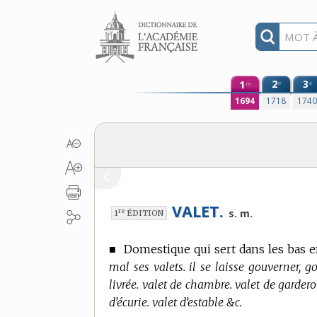
Aller au contenu
1
2
3
e
e
re
1694
1718
174
VALET.
re
s. m.
1
ÉDITION
■
Domestique qui sert dans les bas e
mal ses valets. il se laisse gouverner, g
livrée. valet de chambre. valet de garderob
d’écurie. valet d’estable &c.