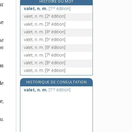
HISTOIRE DU MOT
ur
valeur, n. f.
re
valet, n. m.
[1
édition]
valeureusement, adv.
e
valet, n. m.
[2
édition]
valeureux, -euse, adj.
se
e
valet, n. m.
[3
édition]
valgus, adj. inv.
e
valet, n. m.
[4
édition]
e
valet, n. m.
[5
édition]
me
e
valet, n. m.
[6
édition]
on
e
valet, n. m.
[7
édition]
e
valet, n. m.
[8
édition]
as
e
valet, n. m.
[9
édition]
HISTORIQUE DE CONSULTATION
de
re
valet, n. m.
[1
édition]
e,
u.