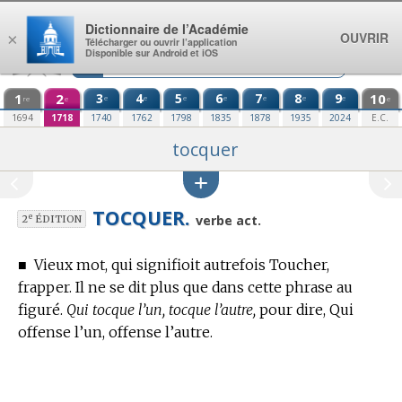
Aller au contenu
Dictionnaire de l’Académie
OUVRIR
×
Télécharger ou ouvrir l’application
Disponible sur Android et iOS
1
2
3
4
5
6
7
8
9
10
e
e
e
e
e
e
e
re
e
e
1694
1718
1740
1762
1798
1835
1878
1935
2024
E.C.
tocquer
TOCQUER.
e
verbe act.
2
ÉDITION
■
Vieux mot, qui signifioit autrefois Toucher,
frapper. Il ne se dit plus que dans cette phrase au
figuré.
Qui tocque l’un, tocque l’autre,
pour dire, Qui
offense l’un, offense l’autre.