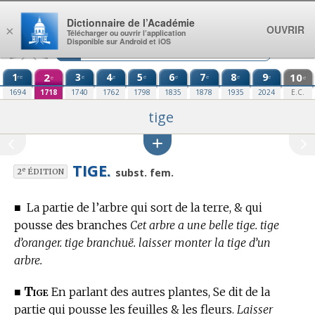
Aller au contenu
Dictionnaire de l’Académie
OUVRIR
×
Télécharger ou ouvrir l’application
Disponible sur Android et iOS
1
2
3
4
5
6
7
8
9
10
re
e
e
e
e
e
e
e
e
e
1694
1718
1740
1762
1798
1835
1878
1935
2024
E.C.
tige
TIGE.
e
subst. fem.
2
ÉDITION
■
La partie de l’arbre qui sort de la terre, & qui
pousse des branches
Cet arbre a une belle tige.
tige
d’oranger. tige branchuë. laisser monter la tige d’un
arbre.
Tige
■
En parlant des autres plantes, Se dit de la
partie qui pousse les feuilles & les fleurs.
Laisser