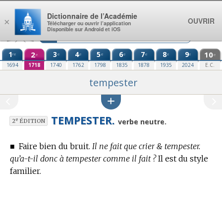
Aller au contenu
Dictionnaire de l’Académie
OUVRIR
×
Télécharger ou ouvrir l’application
Disponible sur Android et iOS
1
2
3
4
5
6
7
8
9
10
re
e
e
e
e
e
e
e
e
e
1694
1718
1740
1762
1798
1835
1878
1935
2024
E.C.
tempester
TEMPESTER.
e
verbe neutre.
2
ÉDITION
■
Faire bien du bruit.
Il ne fait que crier & tempester.
qu’a-t-il donc à tempester comme il fait ?
Il est du style
familier.