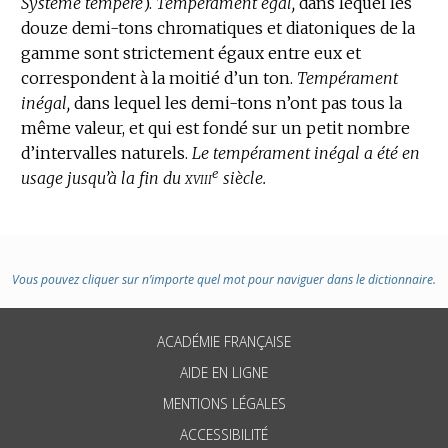
Système tempéré
).
Tempérament égal,
dans lequel les
douze demi-tons chromatiques et diatoniques de la
gamme sont strictement égaux entre eux et
correspondent à la moitié d’un ton.
Tempérament
inégal,
dans lequel les demi-tons n’ont pas tous la
même valeur, et qui est fondé sur un petit nombre
d’intervalles naturels.
Le tempérament inégal a été en
e
xviii
usage jusqu’à la fin du
siècle.
Vous pouvez cliquer sur n’importe quel mot pour naviguer dans le dictionnaire.
ACADÉMIE FRANÇAISE
AIDE EN LIGNE
MENTIONS LÉGALES
ACCESSIBILITÉ