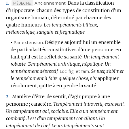
Anciennement.
Dans la classification
MARQUE
MÉDECINE.
1.
d’Hippocrate, chacun des types de constitution d’un
DE
organisme humain, déterminé par chacune des
DOMAINE
quatre humeurs.
:
Les tempéraments bilieux,
mélancolique, sanguin et flegmatique.
▪
Par extension.
Désigne aujourd’hui un ensemble
de particularités constitutives d’une personne, en
tant qu’il est le reflet de sa santé.
Un tempérament
robuste.
Tempérament arthritique, hépatique.
Un
tempérament dépressif.
Loc.
fig.
et
fam.
Se tuer, s’abîmer
le tempérament à faire quelque chose,
s’y appliquer
résolument, quitte à en perdre la santé.
Manière d’être, de sentir, d’agir propre à une
2.
personne ; caractère.
Tempérament introverti, extraverti.
Un tempérament gai, sociable.
Elle a un tempérament
combatif.
Il est d’un tempérament conciliant.
Un
tempérament de chef.
Leurs tempéraments sont