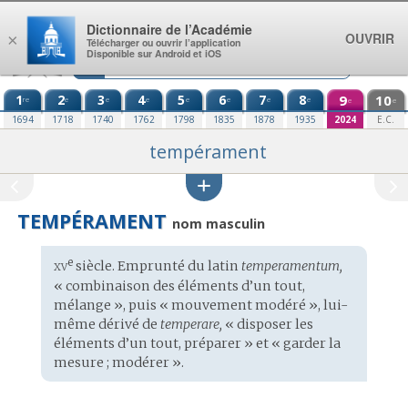
Aller au contenu
Dictionnaire de l’Académie
OUVRIR
×
Télécharger ou ouvrir l’application
Disponible sur Android et iOS
1
2
3
4
5
6
7
8
9
10
re
e
e
e
e
e
e
e
e
e
1694
1718
1740
1762
1798
1835
1878
1935
2024
E.C.
tempérament
TEMPÉRAMENT
nom masculin
xv
e
Étymologie
siècle. Emprunté du
latin
temperamentum,
:
« combinaison des éléments d’un tout,
mélange », puis « mouvement modéré », lui-
même dérivé de
temperare,
« disposer les
éléments d’un tout, préparer » et « garder la
mesure ; modérer ».