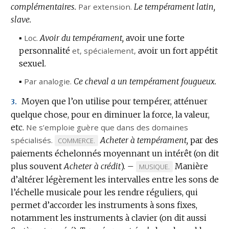
complémentaires.
Par extension.
Le tempérament latin,
slave.
▪
Loc.
Avoir du tempérament,
avoir une forte
personnalité
et,
spécialement
,
avoir un fort appétit
sexuel.
▪
Par analogie.
Ce cheval a un tempérament fougueux.
Moyen que l’on utilise pour tempérer, atténuer
3.
quelque chose, pour en diminuer la force, la valeur,
etc.
Ne s’emploie guère que dans des domaines
spécialisés.
Acheter à tempérament,
par des
MARQUE
COMMERCE.
paiements échelonnés moyennant un intérêt (on dit
DE
plus souvent
DOMAINE
Acheter à crédit
).
–
Manière
MARQUE
MUSIQUE.
:
d’altérer légèrement les intervalles entre les sons de
DE
l’échelle musicale pour les rendre réguliers, qui
DOMAINE
permet d’accorder les instruments à sons fixes,
:
notamment les instruments à clavier (on dit aussi