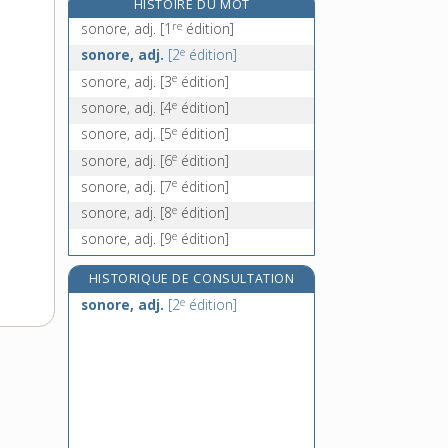
HISTOIRE DU MOT
sopalin, n. m.
re
sonore, adj.
[1
édition]
e
sopeur, n. f.
[7
édition]
e
sonore, adj.
[2
édition]
sopha, n. m.
e
sonore, adj.
[3
édition]
sophisme, n. m.
e
sonore, adj.
[4
édition]
e
sonore, adj.
[5
édition]
e
sonore, adj.
[6
édition]
e
sonore, adj.
[7
édition]
e
sonore, adj.
[8
édition]
e
sonore, adj.
[9
édition]
HISTORIQUE DE CONSULTATION
e
sonore, adj.
[2
édition]