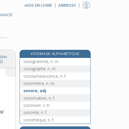
AIDE EN LIGNE
ANNEXES
AVANCÉE
sonnet, n. m.
sonnette, n. f.
sonneur, -euse, n.
e
sonnez, n. m.
[7
édition]
sono-, préf.
VOISINAGE ALPHABÉTIQUE
sono, n. f.
tion
sonogramme, n. m.
8)
sonographe, n. m.
sonoluminescence, n. f.
sonomètre, n. m.
sonore, adj.
sonorisation, n. f.
sonoriser, v. tr.
st
sonorité, n. f.
sonothèque, n. f.
sonotone, n. m.