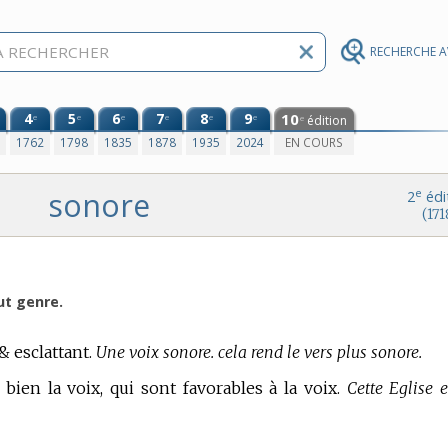
RECHERCHE 
4
5
6
7
8
9
10
e
e
e
e
e
e
édition
e
0
1762
1798
1835
1878
1935
2024
EN COURS
sonore
e
2
édi
(171
ut genre.
 esclattant.
Une voix sonore. cela rend le vers plus sonore.
 bien la voix, qui sont favorables à la voix.
Cette Eglise e