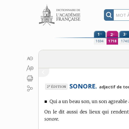
Aller au contenu
1
2
3
re
e
e
1694
1718
174
SONORE.
e
adjectif de to
2
ÉDITION
■
Qui a un beau son, un son agreable &
On le dit aussi des lieux qui rendent
sonore.