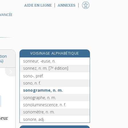
AIDE EN LIGNE
ANNEXES
AVANCÉE
sonnant, -ante, adj.
sonné, -ée, adj.
sonner, v. intr. et tr.
sonnerie, n. f.
sonnet, n. m.
VOISINAGE ALPHABÉTIQUE
sonnette, n. f.
tion
sonneur, -euse, n.
4)
e
sonnez, n. m.
[7
édition]
sono-, préf.
sono, n. f.
sonogramme, n. m.
sonographe, n. m.
sonoluminescence, n. f.
sonomètre, n. m.
leur
sonore, adj.
sonorisation, n. f.