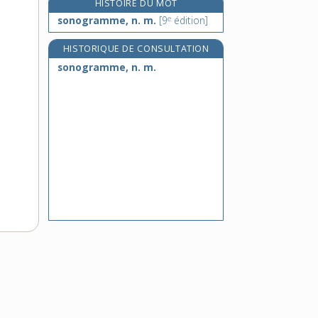
HISTOIRE DU MOT
sonoriser, v. tr.
e
sonogramme, n. m.
[9
édition]
sonorité, n. f.
HISTORIQUE DE CONSULTATION
sonothèque, n. f.
sonogramme, n. m.
sonotone, n. m.