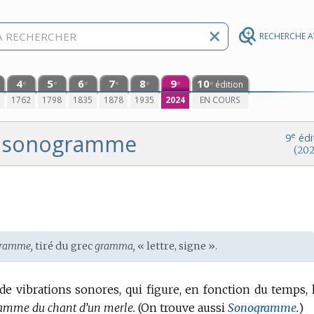
RECHERCHE 
4
5
6
7
8
9
10
édition
e
e
e
e
e
e
e
0
1762
1798
1835
1878
1935
2024
EN COURS
sonogramme
e
9
édi
(202
gramme,
tiré du
grec
gramma,
« lettre, signe ».
de vibrations sonores, qui figure, en fonction du temps, 
amme du chant d’un merle.
(On trouve aussi
Sonogramme
.
)