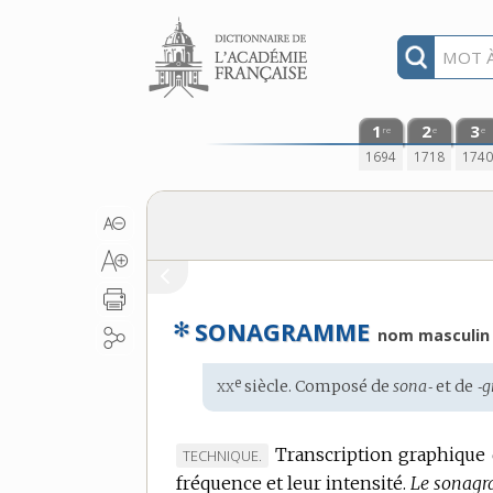
Aller au contenu
1
2
3
re
e
e
1694
1718
174
✻
SONAGRAMME
nom masculin
xx
e
Étymologie
siècle. Composé de
sona‑
et de
‑
:
Transcription graphique 
MARQUE
TECHNIQUE.
fréquence et leur intensité.
DE
Le sonagr