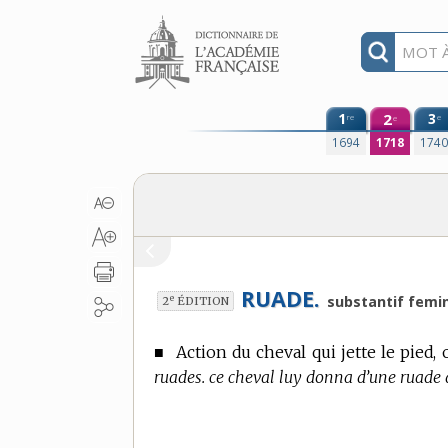
Aller au contenu
1
2
3
re
e
e
1694
1718
174
RUADE.
e
substantif femin
2
ÉDITION
■
Action du cheval qui jette le pied, o
ruades. ce cheval luy donna d’une ruade 