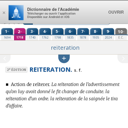
Aller au contenu
Dictionnaire de l’Académie
OUVRIR
×
Télécharger ou ouvrir l’application
Disponible sur Android et iOS
1
2
3
4
5
6
7
8
9
10
re
e
e
e
e
e
e
e
e
e
1694
1718
1740
1762
1798
1835
1878
1935
2024
E.C.
reïteration
REITERATION.
e
s. f.
2
ÉDITION
■
Action de reïterer.
La reïteration de l’advertissement
qu’on luy avoit donné le fit changer de conduite. la
reïteration d’un ordre. la reïteration de la saignée le tira
d’affaire.