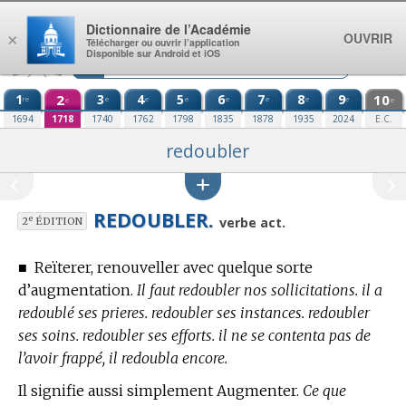
Aller au contenu
Dictionnaire de l’Académie
OUVRIR
×
Télécharger ou ouvrir l’application
Disponible sur Android et iOS
1
2
3
4
5
6
7
8
9
10
re
e
e
e
e
e
e
e
e
e
1694
1718
1740
1762
1798
1835
1878
1935
2024
E.C.
redoubler
REDOUBLER.
e
verbe act.
2
ÉDITION
■
Reïterer, renouveller avec quelque sorte
d’augmentation.
Il faut redoubler nos sollicitations. il a
redoublé ses prieres. redoubler ses instances. redoubler
ses soins. redoubler ses efforts. il ne se contenta pas de
l’avoir frappé, il redoubla encore.
Il signifie aussi simplement Augmenter.
Ce que